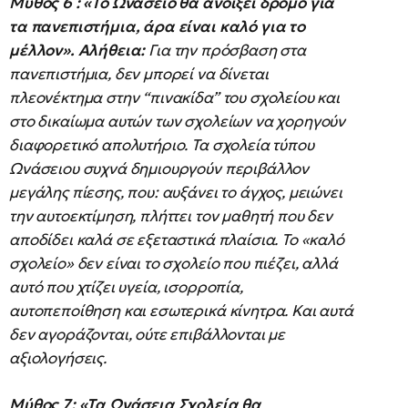
Μύθος 6 : «Το Ωνάσειο θα ανοίξει δρόμο για
τα πανεπιστήμια, άρα είναι καλό για το
μέλλον».
Αλήθεια:
Για την πρόσβαση στα
πανεπιστήμια, δεν μπορεί να δίνεται
πλεονέκτημα στην “πινακίδα” του σχολείου και
στο δικαίωμα αυτών των σχολείων να χορηγούν
διαφορετικό απολυτήριο. Τα σχολεία τύπου
Ωνάσειου συχνά δημιουργούν περιβάλλον
μεγάλης πίεσης, που: αυξάνει το άγχος, μειώνει
την αυτοεκτίμηση, πλήττει τον μαθητή που δεν
αποδίδει καλά σε εξεταστικά πλαίσια. Το «καλό
σχολείο» δεν είναι το σχολείο που πιέζει, αλλά
αυτό που χτίζει υγεία, ισορροπία,
αυτοπεποίθηση και εσωτερικά κίνητρα. Και αυτά
δεν αγοράζονται, ούτε επιβάλλονται με
αξιολογήσεις.
Μύθος 7: «Τα Ωνάσεια Σχολεία θα