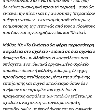
αποκλείονται. Στα Άνω Πετράλωνα - που ήδη
δεν είναι οικονομικά προσιτή περιοχή - αυτό θα
εντείνει την πίεση και τις ανισότητες (περαιτέρω
αύξηση ενοικίων - εκτοπισμός ασθενέστερων,
ερημοποίηση της γειτονιάς από τους ανθρώπους
που ζουν και την στηρίζουν εδώ και 10ετίες).
Μύθος 10: «Το Ωνάσειο θα φέρει περισσότερη
ασφάλεια στο σχολείο - ειδικά σε ένα σχολείο
όπως το 9ο…».
Αλήθεια:
Η «ασφάλεια» που
υπόσχεται ένα ιδιωτικά οργανωμένο σχολείο
σημαίνει: ιδιωτική φύλαξη, κάμερες, έλεγχος
πρόσβασης, πειθάρχηση μέσω της αυξημένης
επιτήρησης και συχνά αποκλεισμό όσων δεν
ανήκουν στο «προφίλ» του σχολείου. Η
πραγματική ασφάλεια των παιδιών χτίζεται: με
σχολείο ανοιχτό στη γειτονιά, με στήριξη
εκπαιδευτικών, με ψυχολόγους και κοινωνικούς