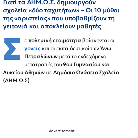
Γιατί τα ΔΗΜ.Ω.Σ. δημιουργούν
σχολεία «δύο ταχυτήτων» – Οι 10 μύθοι
της «αριστείας» που υποβαθμίζουν τη
γειτονιά και αποκλείουν μαθητές
Σ
ε
πολεμική ετοιμότητα
βρίσκονται οι
γονείς
και οι εκπαιδευτικοί των
Άνω
Πετραλώνων
μετά το ενδεχόμενο
μετατροπής του
9ου Γυμνασίου και
Λυκείου Αθηνών
σε
Δημόσιο Ωνάσειο Σχολείο
(ΔΗΜ.Ω.Σ)
.