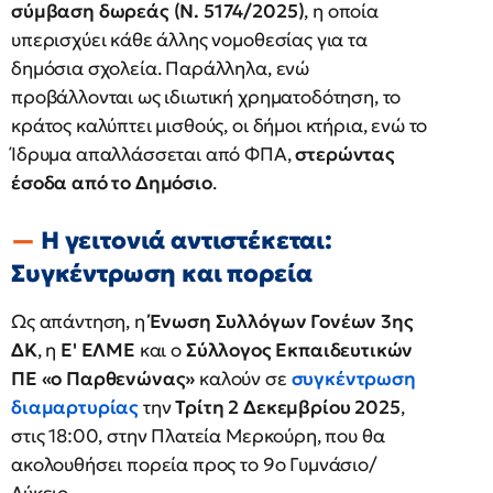
σύμβαση δωρεάς (Ν. 5174/2025)
, η οποία
υπερισχύει κάθε άλλης νομοθεσίας για τα
δημόσια σχολεία. Παράλληλα, ενώ
προβάλλονται ως ιδιωτική χρηματοδότηση, το
κράτος καλύπτει μισθούς, οι δήμοι κτήρια, ενώ το
Ίδρυμα απαλλάσσεται από ΦΠΑ,
στερώντας
έσοδα από το Δημόσιο
.
Η γειτονιά αντιστέκεται:
Συγκέντρωση και πορεία
Ως απάντηση, η
Ένωση Συλλόγων Γονέων 3ης
ΔΚ
, η
Ε' ΕΛΜΕ
και ο
Σύλλογος Εκπαιδευτικών
ΠΕ «ο Παρθενώνας»
καλούν σε
συγκέντρωση
διαμαρτυρίας
την
Τρίτη 2 Δεκεμβρίου 2025
,
στις 18:00, στην Πλατεία Μερκούρη, που θα
ακολουθήσει πορεία προς το 9ο Γυμνάσιο/