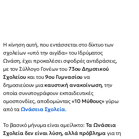
Η κίνηση αυτή, που εντάσσεται στο δίκτυο των
σχολείων «υπό την αιγίδα» του Ιδρύματος
Ωνάση, έχει προκαλέσει σφοδρές αντιδράσεις,
με τον Σύλλογο Γονέων του
73ου Δημοτικού
Σχολείου
και του
9ου Γυμνασίου
να
δημοσιεύουν μια
καυστική ανακοίνωση
, την
οποία συνυπογράφουν εκπαιδευτικές
ομοσπονδίες, αποδομώντας
«10 Μύθους»
γύρω
από τα
Ωνάσεια Σχολεία
.
Το βασικό μήνυμα είναι αμείλικτο:
Τα Ωνάσεια
Σχολεία δεν είναι λύση, αλλά πρόβλημα
για τη