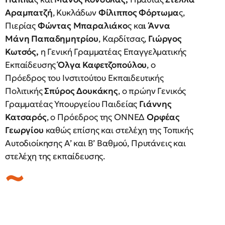
Αραμπατζή
, Κυκλάδων
Φίλιππος Φόρτωμα
ς,
Πιερίας
Φώντας Μπαραλιάκο
ς κα
ι Άννα
Μάνη
Παπαδημητρίου
, Καρδίτσας,
Γιώργος
Κωτσός,
η Γενική Γραμματέας Επαγγελματικής
Εκπαίδευσης
Όλγα Καφετζοπούλου
, ο
Πρόεδρος του Ινστιτούτου Εκπαιδευτικής
Πολιτικής
Σπύρος Δουκάκης
, ο πρώην Γενικός
Γραμματέας Υπουργείου Παιδείας
Γιάννης
Κατσαρός
, ο Πρόεδρος της ΟΝΝΕΔ
Ορφέας
Γεωργίου
καθώς επίσης και στελέχη της Τοπικής
Αυτοδιοίκησης Α’ και Β’ Βαθμού, Πρυτάνεις και
στελέχη της εκπαίδευσης.