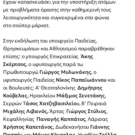
έχουν κατασκευάσει για την υποστήριξη ατόμων
με προβλήματα όρασης στην καθημερινή τους
λειτουργικότητα και συγκεκριμένα στα ψώνια
στο σούπερ μάρκετ.
Στην εκδήλωση του υπουργείο Παιδείας,
Θρησκευμάτων και Αθλητισμού παραβρέθηκαν
επίσης: ο yπουργός Επικρατείας
Άκης
Σκέρτσος
, ο υφυπουργός παρά τω
Πρωθυπουργώ
Γιώργος Μυλωνάκης
, ο
υφυπουργός Παιδείας
Νίκος Παπαϊωάννου
και
οι Βουλευτές: Α' Θεσσαλονίκης
Δημήτρης
Κούβελας
, Ηρακλείου
Μάξιμος Σενετάκης
,
Σερρών Τ
άσος Χατζηβασιλείο
υ, Β' Πειραιά
Μιχάλης Λιβανός,
Άρτας
Γιώργος Στύλιος
,
Κεφαλληνίας
Παναγής Καππάτος
, Λάρισας
Χρήστος Καπετάνος,
Δωδεκανήσου
Γιάννης
Παππά
ς και
Μάνος Κόνσολας,
Ημαθίας
Στέλλα