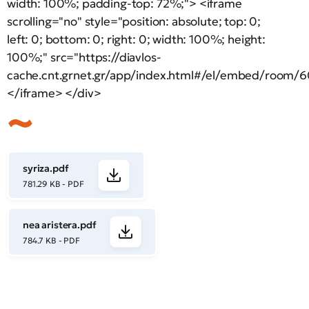
width: 100%; padding-top: 72%;"> <iframe
scrolling="no" style="position: absolute; top: 0;
left: 0; bottom: 0; right: 0; width: 100%; height:
100%;" src="https://diavlos-
cache.cnt.grnet.gr/app/index.html#/el/embed/room/6
</iframe> </div>
syriza.pdf
781.29 KB - PDF
nea aristera.pdf
784.7 KB - PDF