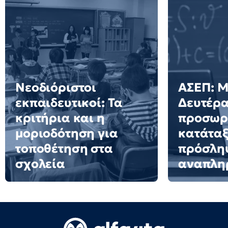
Νεοδιόριστοι
ΑΣΕΠ: Μ
εκπαιδευτικοί: Τα
Δευτέρα
κριτήρια και η
προσωρι
μοριοδότηση για
κατάταξ
τοποθέτηση στα
πρόσλη
σχολεία
αναπλη