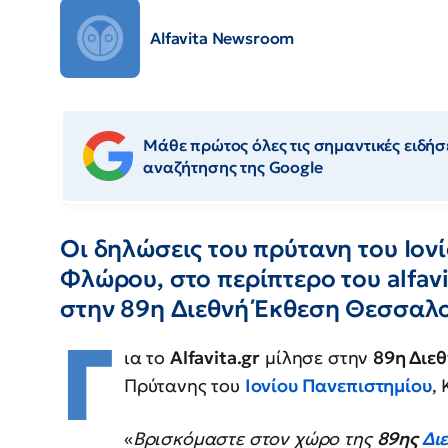
Alfavita Newsroom
Μάθε πρώτος όλες τις σημαντικές ειδήσε
αναζήτησης της Google
Οι δηλώσεις του πρύτανη του Ιον
Φλώρου, στο περίπτερο του alfav
στην 89η Διεθνή Έκθεση Θεσσαλο
Γ
ια το
Alfavita.gr
μίλησε στην
89η Διε
Πρύτανης του
Ιονίου Πανεπιστημίου
,
«
Βρισκόμαστε στον χώρο της
89ης
Δι