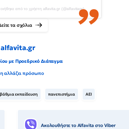
ιήθηκε από το χρήστη alfavita.gr (@alfavitagr)
Δείτε τα σχόλια
alfavita.gr
ρίου με Προεδρικό Διάταγμα
έντη αλλάζει πρόσωπο
οβάθμια εκπαίδευση
πανεπιστήμια
ΑΕΙ
Ακολουθήστε το Αlfavita στο Viber