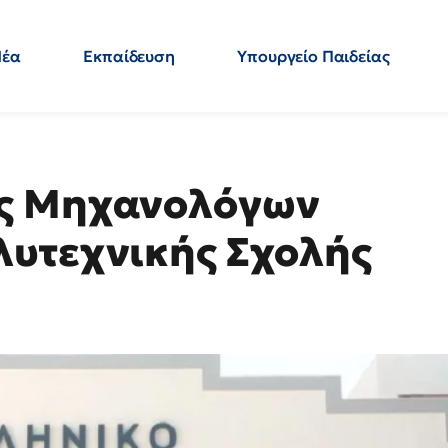
Νέα
Εκπαίδευση
Υπουργείο Παιδείας
 Εκπαιδευτικών
Μεταπτυχιακά
Πολιτική
Κόσμος
- Απαντήσεις
ας Μηχανολόγων
λυτεχνικής Σχολής