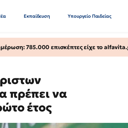
Νέα
Εκπαίδευση
Υπουργείο Παιδείας
 Εκπαιδευτικών
Μεταπτυχιακά
Πολιτική
Κόσμος
- Απαντήσεις
έρωση: 785.000 επισκέπτες είχε το alfavita.
όριστων
α πρέπει να
ρώτο έτος