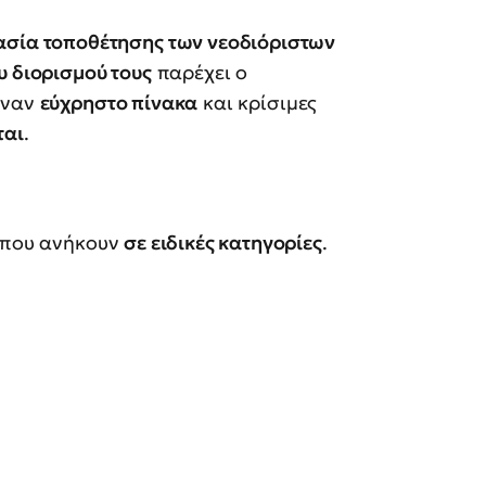
κασία τοποθέτησης των νεοδιόριστων
υ διορισμού τους
παρέχει ο
έναν
εύχρηστο πίνακα
και κρίσιμες
ται
.
ς που ανήκουν
σε ειδικές κατηγορίες
.