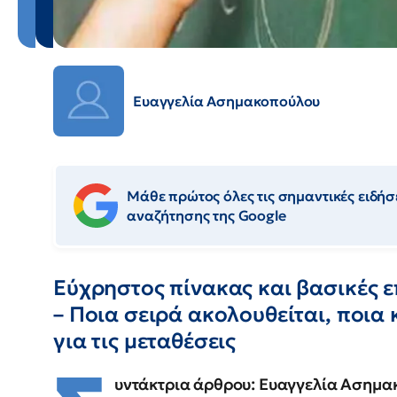
Ευαγγελία Ασημακοπούλου
Μάθε πρώτος όλες τις σημαντικές ειδήσε
αναζήτησης της Google
Εύχρηστος πίνακας και βασικές ε
– Ποια σειρά ακολουθείται, ποια κ
για τις μεταθέσεις
υντάκτρια άρθρου: Ευαγγελία Ασημ