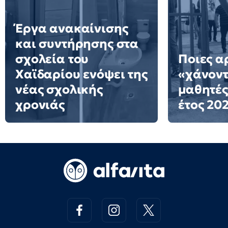
Έργα ανακαίνισης
και συντήρησης στα
σχολεία του
Ποιες α
Χαϊδαρίου ενόψει της
«χάνοντ
νέας σχολικής
μαθητές
χρονιάς
έτος 20