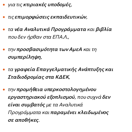
για τις
κτιριακές υποδομές
,
τις
επιμορφώσεις εκπαιδευτικών
,
τα
νέα Αναλυτικά Προγράμματα
και
βιβλία
που δεν ήρθαν στα ΕΠΑ.Λ.,
την
προσβασιμότητα των ΑμεΑ
και τη
συμπερίληψη
,
τα
γραφεία Επαγγελματικής Ανάπτυξης και
Σταδιοδρομίας στα ΚΔΕΚ
,
την
προμήθεια υπερκοστολογημένου
εργαστηριακού εξοπλισμού
, που συχνά
δεν
είναι συμβατός
με τα Αναλυτικά
Προγράμματα και
παραμένει κλειδωμένος
σε αποθήκες
.