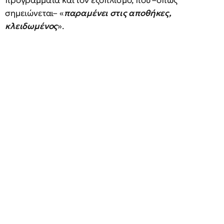
προγράμματα και τον εξοπλισμό, που –όπως
σημειώνεται– «
παραμένει στις αποθήκες,
κλειδωμένος
».