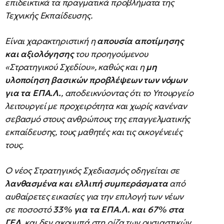
επιδεικτικά τα πραγματικά προβλήματα της
Τεχνικής Εκπαίδευσης.
Είναι χαρακτηριστική η
απουσία αποτίμησης
και αξιολόγησης
του προηγούμενου
«Στρατηγικού Σχεδίου», καθώς και η
μη
υλοποίηση βασικών προβλέψεων των νόμων
για τα ΕΠΑ.Λ.
, αποδεικνύοντας ότι το Υπουργείο
λειτουργεί με προχειρότητα και χωρίς κανέναν
σεβασμό στους ανθρώπους της επαγγελματικής
εκπαίδευσης, τους μαθητές και τις οικογένειές
τους.
Ο νέος Στρατηγικός Σχεδιασμός οδηγείται σε
λανθασμένα και ελλιπή συμπεράσματα
από
αυθαίρετες εικασίες για την επιλογή των νέων
σε ποσοστό
33% για τα ΕΠΑ.Λ. και 67% στα
ΓΕΛ
, και δεν ακουμπά στη ρίζα των ουσιαστικών