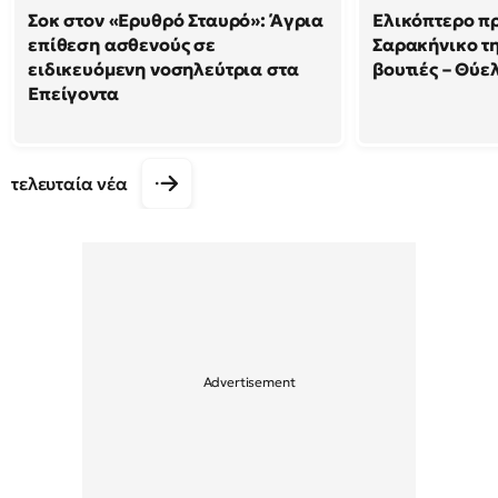
Σοκ στον «Ερυθρό Σταυρό»: Άγρια
Ελικόπτερο π
επίθεση ασθενούς σε
Σαρακήνικο τη
ειδικευόμενη νοσηλεύτρια στα
βουτιές – Θύ
Επείγοντα
τελευταία νέα