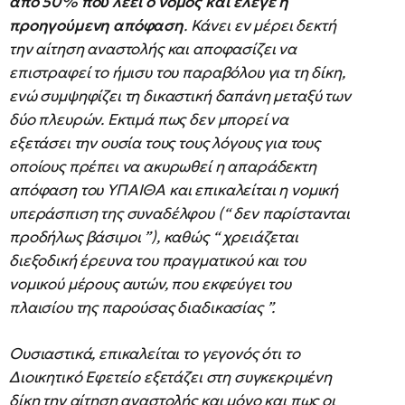
από 50% που λέει ο νόμος και έλεγε η
προηγούμενη απόφαση
. Κάνει εν μέρει δεκτή
την αίτηση αναστολής και αποφασίζει να
επιστραφεί το ήμισυ του παραβόλου για τη δίκη,
ενώ συμψηφίζει τη δικαστική δαπάνη μεταξύ των
δύο πλευρών. Εκτιμά πως δεν μπορεί να
εξετάσει την ουσία τους τους λόγους για τους
οποίους πρέπει να ακυρωθεί η απαράδεκτη
απόφαση του ΥΠΑΙΘΑ και επικαλείται η νομική
υπεράσπιση της συναδέλφου (“ δεν παρίστανται
προδήλως βάσιμοι ”), καθώς “ χρειάζεται
διεξοδική έρευνα του πραγματικού και του
νομικού μέρους αυτών, που εκφεύγει του
πλαισίου της παρούσας διαδικασίας ”.
Ουσιαστικά, επικαλείται το γεγονός ότι το
Διοικητικό Εφετείο εξετάζει στη συγκεκριμένη
δίκη την αίτηση αναστολής και μόνο και πως οι