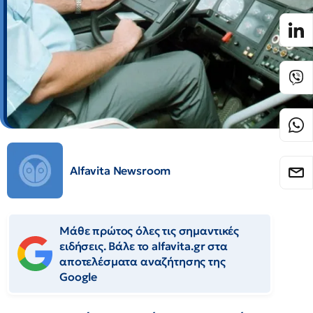
Alfavita Newsroom
Μάθε πρώτος όλες τις σημαντικές
ειδήσεις. Βάλε το alfavita.gr στα
αποτελέσματα αναζήτησης της
Google