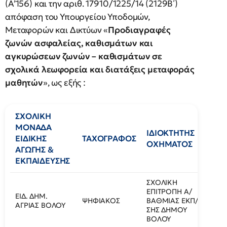
(Α’156) και την αριθ. 17910/1225/14 (2129Β΄)
απόφαση του Υπουργείου Υποδομών,
Μεταφορών και Δικτύων «
Προδιαγραφές
ζωνών ασφαλείας, καθισμάτων και
αγκυρώσεων ζωνών – καθισμάτων σε
σχολικά λεωφορεία και διατάξεις μεταφοράς
μαθητών
», ως εξής :
ΣΧΟΛΙΚΗ
ΕΙ
ΜΟΝΑΔΑ
ΑΜ
ΙΔΙΟΚΤΗΤΗΣ
ΕΙΔΙΚΗΣ
ΤΑΧΟΓΡΑΦΟΣ
ΛΕ
ΟΧΗΜΑΤΟΣ
ΑΓΩΓΗΣ &
& 
ΕΚΠΑΙΔΕΥΣΗΣ
ΚΥ
ΣΧΟΛΙΚΗ
ΕΠΙΤΡΟΠΗ Α/
ΕΙΔ. ΔΗΜ.
ΣΧΟ
ΨΗΦΙΑΚΟΣ
ΒΑΘΜΙΑΣ ΕΚΠ/
ΑΓΡΙΑΣ ΒΟΛΟΥ
608
ΣΗΣ ΔΗΜΟΥ
ΒΟΛΟΥ