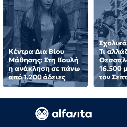
Σχολικά
Κέντρα Δια Βίου
Τι αλλάζ
Μάθησης: Στη Βουλή
Θεσσαλο
η ανάκληση σε πάνω
16.500 
από 1.200 άδειες
τον Σεπ