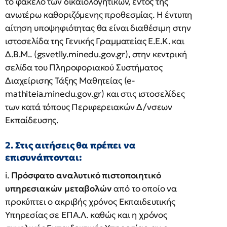
το φάκελο των δικαιολογητικών, εντός της
ανωτέρω καθοριζόμενης προθεσμίας. Η έντυπη
αίτηση υποψηφιότητας θα είναι διαθέσιμη στην
ιστοσελίδα της Γενικής Γραμματείας Ε.Ε.Κ. και
Δ.Β.Μ.. (gsvetlly.minedu.gov.gr), στην κεντρική
σελίδα του Πληροφοριακού Συστήματος
Διαχείρισης Τάξης Μαθητείας (e-
mathiteia.minedu.gov.gr) και στις ιστοσελίδες
των κατά τόπους Περιφερειακών Δ/νσεων
Εκπαίδευσης.
2. Στις αιτήσεις θα πρέπει να
επισυνάπτονται:
i.
Πρόσφατο αναλυτικό πιστοποιητικό
υπηρεσιακών μεταβολών
από το οποίο να
προκύπτει ο ακριβής χρόνος Εκπαιδευτικής
Υπηρεσίας σε ΕΠΑ.Λ. καθώς και η χρόνος