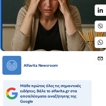
Alfavita Newsroom
Μάθε πρώτος όλες τις σημαντικές
ειδήσεις. Βάλε το alfavita.gr στα
αποτελέσματα αναζήτησης της
Google