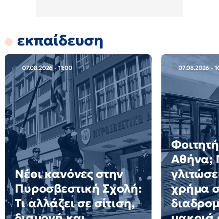
εκπαίδευση
07.08.2026 - 11:00
07.08.2026 - 1
Φοιτητή
Αθήνα; 
Νέοι κανόνες στην
γλιτώσε
Πυροσβεστική Σχολή:
χρήμα σ
Τι αλλάζει σε σίτιση,
διαδρομ
διαμονή και
μακριά 