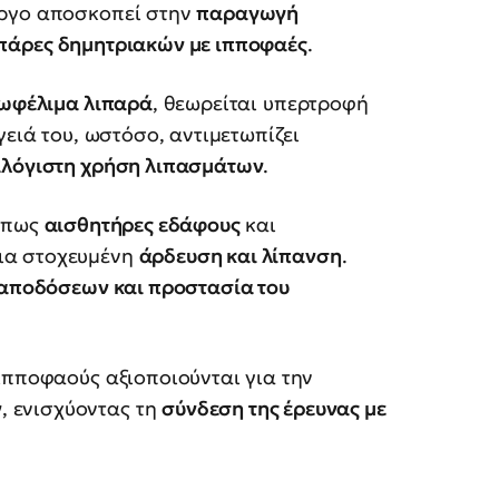
έργο αποσκοπεί στην
παραγωγή
πάρες δημητριακών με ιπποφαές
.
 ωφέλιμα λιπαρά
, θεωρείται υπερτροφή
γειά του, ωστόσο, αντιμετωπίζει
αλόγιστη χρήση λιπασμάτων
.
όπως
αισθητήρες εδάφους
και
ια στοχευμένη
άρδευση και λίπανση
.
 αποδόσεων και προστασία του
ιπποφαούς αξιοποιούνται για την
ν
, ενισχύοντας τη
σύνδεση της έρευνας με