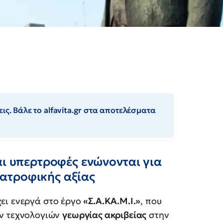
ις. Βάλε το alfavita.gr στα αποτελέσματα
αι υπερτροφές ενώνονται για
ατροφικής αξίας
ει ενεργά στο έργο
«Σ.Α.ΚΑ.Μ.Ι.»
, που
ων τεχνολογιών
γεωργίας ακριβείας
στην