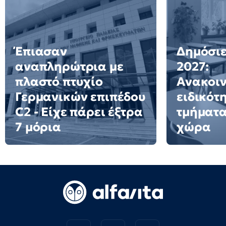
Έπιασαν
Δημόσιε
αναπληρώτρια με
2027:
πλαστό πτυχίο
Ανακοι
Γερμανικών επιπέδου
ειδικότ
C2 - Είχε πάρει έξτρα
τμήματα
7 μόρια
χώρα