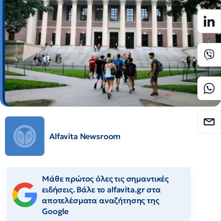
Alfavita Newsroom
Μάθε πρώτος όλες τις σημαντικές
ειδήσεις. Βάλε το alfavita.gr στα
αποτελέσματα αναζήτησης της
Google