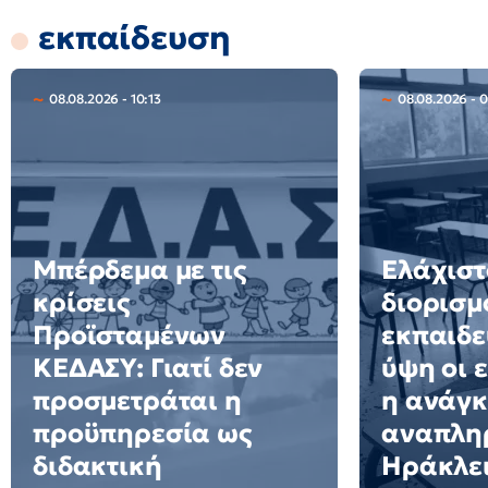
εκπαίδευση
08.08.2026 - 10:13
08.08.2026 - 
Μπέρδεμα με τις
Ελάχιστ
κρίσεις
διορισμ
Προϊσταμένων
εκπαιδε
ΚΕΔΑΣΥ: Γιατί δεν
ύψη οι 
προσμετράται η
η ανάγκ
προϋπηρεσία ως
αναπλη
διδακτική
Ηράκλε