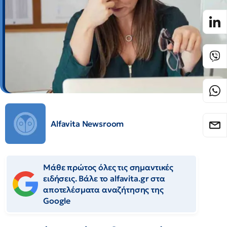
Alfavita Newsroom
Μάθε πρώτος όλες τις σημαντικές
ειδήσεις. Βάλε το alfavita.gr στα
αποτελέσματα αναζήτησης της
Google