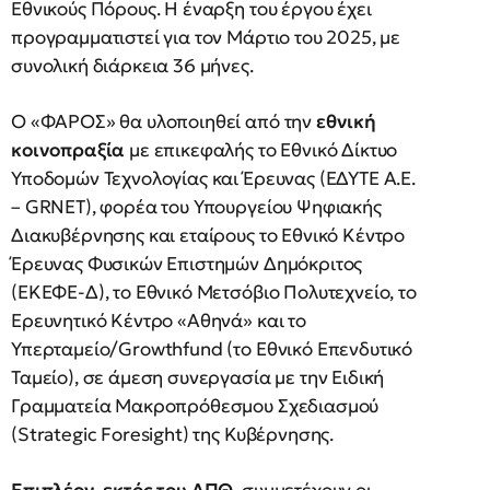
Εθνικούς Πόρους. Η έναρξη του έργου έχει
προγραμματιστεί για τον Μάρτιο του 2025, με
συνολική διάρκεια 36 μήνες.
Ο «ΦΑΡΟΣ» θα υλοποιηθεί από την
εθνική
κοινοπραξία
με επικεφαλής το Εθνικό Δίκτυο
Υποδομών Τεχνολογίας και Έρευνας (ΕΔΥΤΕ Α.Ε.
– GRNET), φορέα του Υπουργείου Ψηφιακής
Διακυβέρνησης και εταίρους το Εθνικό Κέντρο
Έρευνας Φυσικών Επιστημών Δημόκριτος
(ΕΚΕΦΕ-Δ), το Εθνικό Μετσόβιο Πολυτεχνείο, το
Ερευνητικό Κέντρο «Αθηνά» και το
Υπερταμείο/Growthfund (το Εθνικό Επενδυτικό
Ταμείο), σε άμεση συνεργασία με την Ειδική
Γραμματεία Μακροπρόθεσμου Σχεδιασμού
(Strategic Foresight) της Κυβέρνησης.