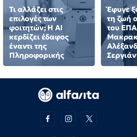
Τι αλλάζει στις
Έφυγε ξ
επιλογές των
τη ζωή 
φοιτητών; Η AI
του ΕΠ
κερδίζει έδαφος
Μακρακ
έναντι της
Αλέξαν
Πληροφορικής
Σεργιάν