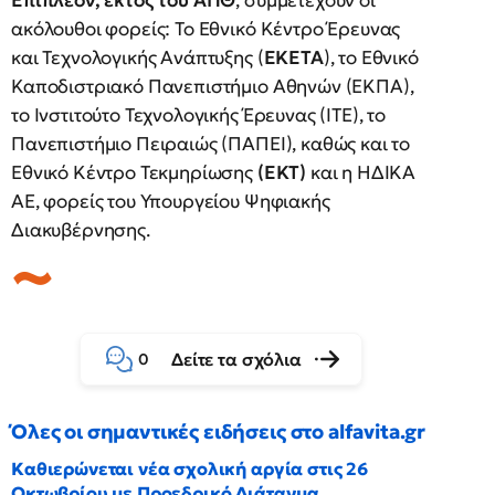
Επιπλέον, εκτός του ΑΠΘ
, συμμετέχουν οι
ακόλουθοι φορείς: Το Εθνικό Κέντρο Έρευνας
και Τεχνολογικής Ανάπτυξης (
ΕΚΕΤΑ
), το Εθνικό
Καποδιστριακό Πανεπιστήμιο Αθηνών (ΕΚΠΑ),
το Ινστιτούτο Τεχνολογικής Έρευνας (ΙΤΕ), το
Πανεπιστήμιο Πειραιώς (ΠΑΠΕΙ), καθώς και το
Εθνικό Κέντρο Τεκμηρίωσης
(ΕΚΤ)
και η ΗΔΙΚΑ
ΑΕ, φορείς του Υπουργείου Ψηφιακής
Διακυβέρνησης.
Δείτε τα σχόλια
0
Όλες οι σημαντικές ειδήσεις στο alfavita.gr
Καθιερώνεται νέα σχολική αργία στις 26
Οκτωβρίου με Προεδρικό Διάταγμα