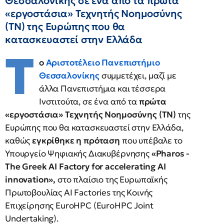
Θεσσαλονίκης σε ένα από τα πρώτα
«εργοστάσια» Τεχνητής Νοημοσύνης
(TN) της Ευρώπης που θα
κατασκευαστεί στην Ελλάδα
Τ
ο
Αριστοτέλειο Πανεπιστήμιο
Θεσσαλονίκης
συμμετέχει, μαζί με
άλλα Πανεπιστήμια και τέσσερα
Ινστιτούτα, σε ένα από τα
πρώτα
«εργοστάσια» Τεχνητής Νοημοσύνης (
TN
)
της
Ευρώπης που θα κατασκευαστεί στην Ελλάδα,
καθώς
εγκρίθηκε η πρόταση
που υπέβαλε το
Υπουργείο Ψηφιακής Διακυβέρνησης
«
Pharos
-
The
Greek
AI
Factory
for
accelerating
AI
innovation
»,
στο πλαίσιο της Ευρωπαϊκής
Πρωτοβουλίας AI Factories της Κοινής
Επιχείρησης EuroHPC (EuroHPC Joint
Undertaking).