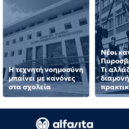
Νέοι κα
Πυροσβε
Η τεχνητή νοημοσύνη
Τι αλλάζ
μπαίνει με κανόνες
διαμονή
στα σχολεία
πρακτι