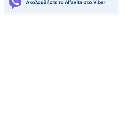
Ακολουθήστε το Αlfavita στο Viber