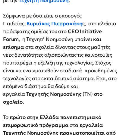
με την
Τεχνητή Νοημοσύνη
.
Σύμφωνα με όσα είπε ο υπουργός
Παιδείας,
Κυριάκος Πιερρακάκη
ς, στο πλαίσιο
πρόσφατης ομιλίας του στο
CEO Initiative
Forum
, η Τεχνητή Νοημοσύνη μπαίνει
και
επίσημα
στα σχολεία δίνοντας στους μαθητές
νέες δυνατότητες αξιοποιώντας τις καινοτομίες
που παρέχει η εξέλιξη της τεχνολογίας. Στόχος
είναι να ενσωματωθούν σταδιακά προωθημένες
τεχνολογίες στο εκπαιδευτικό σύστημα. Ετσι, στο
επόμενο διάστημα θα δούμε και
εργαλεία
Τεχνητής Νοημοσύνης
(ΤΝ)
στο
σχολείο
.
Το
πρώτο στην Ελλάδα πανεπιστημιακό
επιμορφωτικό πρόγραμμα
στα
εργαλεία
Τεχνητής Νοημοσύνης πραγματοποιείται
από