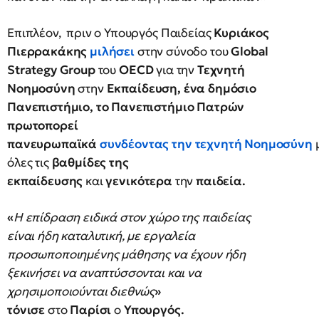
Επιπλέον, πριν ο Υπουργός Παιδείας
Κυριάκος
Πιερρακάκης
μιλήσει
στην σύνοδο του
Global
Strategy Group
του
OECD
για την
Τεχνητή
Νοημοσύνη
στην
Εκπαίδευση, ένα δημόσιο
Πανεπιστήμιο, το Πανεπιστήμιο Πατρών
πρωτοπορεί
πανευρωπαϊκά
συνδέοντας
την
τεχνητή Νοημοσύνη
όλες τις
βαθμίδες της
εκπαίδευσης
και
γενικότερα
την
παιδεία.
«
Η επίδραση ειδικά στον χώρο της παιδείας
είναι ήδη καταλυτική, με εργαλεία
προσωποποιημένης μάθησης να έχουν ήδη
ξεκινήσει να αναπτύσσονται και να
χρησιμοποιούνται διεθνώς
»
τόνισε
στο
Παρίσι
ο
Υπουργός.