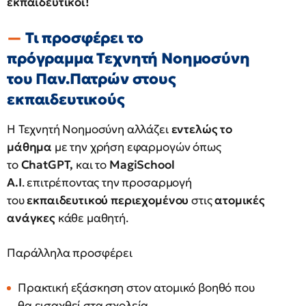
εκπαιδευτικοί!
Τι προσφέρει το
πρόγραμμα Τεχνητή Νοημοσύνη
του Παν.Πατρών στους
εκπαιδευτικούς
Η Τεχνητή Νοημοσύνη αλλάζει
εντελώς το
μάθημα
με την χρήση εφαρμογών όπως
το
ChatGPT,
και το
MagiSchool
A.I
. επιτρέποντας την προσαρμογή
του
εκπαιδευτικού περιεχομένου
στις
ατομικές
ανάγκες
κάθε μαθητή.
Παράλληλα προσφέρει
Πρακτική εξάσκηση στον ατομικό βοηθό που
θα εισαχθεί στα σχολεία