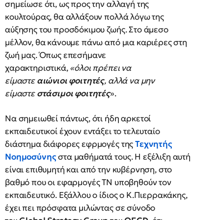
σημείωσε ότι, ως προς την αλλαγή της
κουλτούρας, θα αλλάξουν πολλά λόγω της
αύξησης του προσδόκιμου ζωής. Στο άμεσο
μέλλον, θα κάνουμε πάνω από μια καριέρες στη
ζωή μας. Όπως επεσήμανε
χαρακτηριστικά,
«όλοι πρέπει να
είμαστε
αιώνιοι φοιτητές
, αλλά να μην
είμαστε
στάσιμοι φοιτητές
».
Να σημειωθεί πάντως, ότι ήδη αρκετοί
εκπαιδευτικοί έχουν εντάξει το τελευταίο
διάστημα διάφορες εφρμογές της
Τεχνητής
Νοημοσύνης
στα μαθήματά τους. Η εξέλιξη αυτή
είναι επιθυμητή και από την κυβέρνηση, στο
βαθμό που οι εφαρμογές ΤΝ υποβηθούν τον
εκπαιδευτικό. Εξάλλου ο ίδιος ο Κ.Πιερρακάκης,
έχει πει πρόσφατα μιλώντας σε σύνοδο