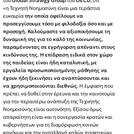
του
Global Strategy Group
του
OECD,
ότι
«η Τεχνητή Νοημοσύνη είναι μια τεράστια
ευκαιρία
την οποία οφείλουμε να
προσεγγίσουμε τόσο με φιλοδοξία όσο και με
προσοχή. Καλούμαστε να αξιοποιήσουμε τη
δυναμική της για το καλό της κοινωνίας,
παραμένοντας σε εγρήγορση απέναντι στους
κινδύνους της. Η επίδραση ειδικά στον χώρο
της παιδείας είναι ήδη καταλυτική, με
εργαλεία προσωποποιημένης μάθησης να
έχουν ήδη ξεκινήσει να αναπτύσσονται και
να χρησιμοποιούνται διεθνώς.
Η έμφαση που
πρέπει να δοθεί στην έρευνα και την καινοτομία
για την περαιτέρω ανάπτυξη της Τεχνητής
Νοημοσύνης είναι αυτονόητη. Εξίσου όμως
απαραίτητη είναι και η συνεργασία κρατών και
κυβερνήσεων για τη διαμόρφωση κοινών
κανόνων και την ανταλλαγή καλών πρακτικών»