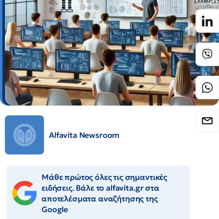
Alfavita Newsroom
Μάθε πρώτος όλες τις σημαντικές
ειδήσεις. Βάλε το alfavita.gr στα
αποτελέσματα αναζήτησης της
Google