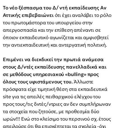
Το νέο ξέσπασμα του Δ/ ντή εκπαίδευσης Αν
Αττικής επιβεβαιώνει
ότι έχει αναλάβει το ρόλο
του πρωτομάστορα του υπουργείου στην
απεργοσπασία και την επίθεση απέναντι σε
όποιον εκπαιδευτικό αγωνίζεται και αμφισβητεί
την αντιεκπαιδευτική και αντεργατική πολιτική.
Επιμένει να διεκδικεί την πρωτιά ανάμεσα
στους Δ/ντές εκπαίδευσης πανελλαδικά και
σε μεθόδους υπηρεσιακού «
bulling
» προς
όλους τους υφιστάμενους του.
Άλλωστε
πρόσφατα είχε τιμητική θέση στα εκπαιδευτικά
site για τις απειλές πειθαρχικού ελέγχου του
προς τους/τις δντές/ντριες αν δεν συμπλήρωναν
τα στοιχεία που ζητούσε, με προθεσμία δύο
ωρών!!! Ενώ στο κλείσιμο του περσινού σχ. έτους
απειλούσε ότι θα επισκέπτεται τα σχολεία -όχι