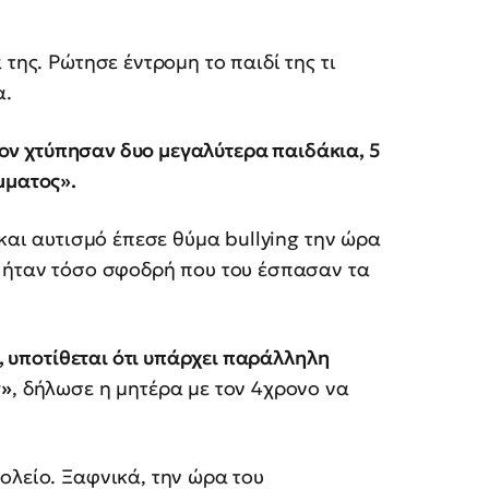
της. Ρώτησε έντρομη το παιδί της τι
α.
 τον χτύπησαν δυο μεγαλύτερα παιδάκια, 5
μματος».
 και αυτισμό έπεσε θύμα bullying την ώρα
η ήταν τόσο σφοδρή που του έσπασαν τα
ό, υποτίθεται ότι υπάρχει παράλληλη
ν»
, δήλωσε η μητέρα με τον 4χρονο να
ολείο. Ξαφνικά, την ώρα του