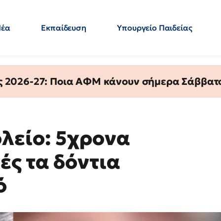
Νέα
Εκπαίδευση
Υπουργείο Παιδείας
 Εκπαιδευτικών
Μεταπτυχιακά
Πολιτική
Κόσμος
- Απαντήσεις
ς 2026-27: Ποια ΑΦΜ κάνουν σήμερα Σάββατο
λείο: 5χρονα
ές τα δόντια
ό