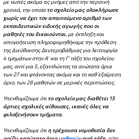
με νωπές ακόμα τις μνήμες από την περσινή
χρονιά, την οποία
το σχολείο μας ολοκλήρωσε
χωρίς να έχει τον απαιτούμενο αριθμό των
εκπαιδευτικών ειδικής αγωγής που οι
μαθητές του δικαιούνται
, με έκπληξη και
απογοήτευση πληροφορηθήκαμε την πρόθεση
της Διεύθυνσης Δευτεροβάθμιας για λειτουργία
4 τμημάτων στην Α' και τη Γ' τάξη του σχολείου
μας, αντί για 5, εξαντλώντας τα ανώτατα όρια
των 27 και φτάνοντας ακόμα και το καθ΄εξαίρεση
όριο, των 28 μαθητών σε μερικές περιπτώσεις.
Υπενθυμίζουμε ότι
το σχολείο μας διαθέτει 15
άρτιες σχολικές αίθουσες, ικανές όλες να
φιλοξενήσουν τμήματα
.
Υπενθυμίζουμε ότι
η τρέχουσα νομοθεσία δεν
ορίζει κατώτατο όριο
μαθητών
ανά τάξη
, ούτε