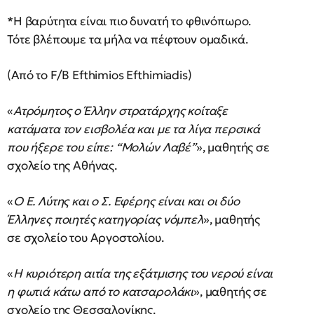
*Η βαρύτητα είναι πιο δυνατή το φθινόπωρο.
Τότε βλέπουμε τα μήλα να πέφτουν ομαδικά.
(Από το F/B Efthimios Efthimiadis)
«
Ατρόμητος ο Έλλην στρατάρχης κοίταξε
κατάματα τον εισβολέα και με τα λίγα περσικά
που ήξερε του είπε: “Μολών Λαβέ”
», μαθητής σε
σχολείο της Αθήνας.
«
Ο Ε. Λύτης και ο Σ. Εφέρης είναι και οι δύο
Έλληνες ποιητές κατηγορίας νόμπελ
», μαθητής
σε σχολείο του Αργοστολίου.
«
Η κυριότερη αιτία της εξάτμισης του νερού είναι
η φωτιά κάτω από το κατσαρολάκι
», μαθητής σε
σχολείο της Θεσσαλονίκης.