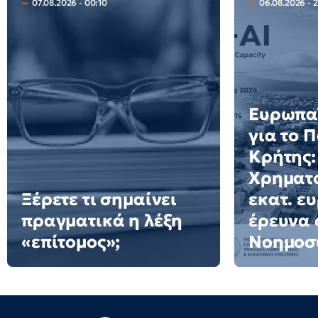
07.08.2026 - 00:10
06.08.2026 - 2
Ευρωπαϊ
για το 
Κρήτης:
Χρηματο
Ξέρετε τι σημαίνει
εκατ. ε
πραγματικά η λέξη
έρευνα 
«επίτομος»;
Νοημοσ