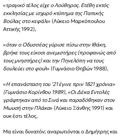
«
τραγικό τέλος είχε ο Λούθηρος. Ετέθη εκτός
εκκλησίας με ισχυρό κτύπημα της Παπικής
Βούλας στο κεφάλι
» (Λύκειο Μαρκόπουλου
Αττικής 1992),
«
όταν ο Οδυσσέας γύρισε πίσω στην Ιθάκη,
βρήκε τους είκοσι ανεμιστήρες (προφανώς από
τους μνηστήρες) και την Πηνελόπη να τους
δουλεύει στο φουλ
» (Γυμνάσιο Θηβών 1988),
«
Η επανάσταση του ’21 έγινε πριν 1821 χρόνια»
(Γυμνάσιο Κορίνθου 1989), «Οι Δέκα Εντολές
γράφτηκαν από το Σινά και παραδόθηκαν στον
Μωυσή στην Πλάκα
» (Λύκειο Ξάνθης 1991) και
ουκ έστι τέλος.
Μα είναι δυνατόν; αναρωτιόνται ο Δημήτρης και