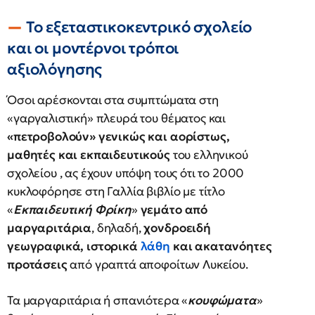
Το εξεταστικοκεντρικό σχολείο
και οι μοντέρνοι τρόποι
αξιολόγησης
Όσοι αρέσκονται στα συμπτώματα στη
«γαργαλιστική» πλευρά του θέματος και
«πετροβολούν» γενικώς και αορίστως,
μαθητές και εκπαιδευτικούς
του ελληνικού
σχολείου , ας έχουν υπόψη τους ότι το 2000
κυκλοφόρησε στη Γαλλία βιβλίο με τίτλο
«
Εκπαιδευτική Φρίκη
»
γεμάτο από
μαργαριτάρια
, δηλαδή,
χονδροειδή
γεωγραφικά, ιστορικά
λάθη
και ακατανόητες
προτάσεις
από γραπτά αποφοίτων Λυκείου.
Τα μαργαριτάρια ή σπανιότερα «
κουφώματα
»