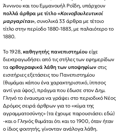
Άννινου και του Εμμανουήλ Ροΐδη, υπάρχουν
πολλά άρθρα με τίτλο «
Κοινοβουλευτικοί
μαργαρίται
»
, συνολικά 33 άρθρα με τέτοιο
τίτλο στην περίοδο 1880-1883, με παλαιότερο το
1880.
Το 1928,
καθηγητής πανεπιστημίου
είχε
διεκτραγωδήσει από τις στήλες των εφημερίδων
τα
ορθογραφικά λάθη των υποψηφίων
στις
εισιτήριες εξετάσεις του Πανεπιστημίου
(θυμάμαι κάπου ένα χαρακτηριστικό, ίππσος
αντί για ύψος), πράγμα που έδωσε στον Δημ.
Γληνό το έναυσμα να γράψει στο περιοδικό Νέος
Δρόμος σειρά άρθρων για το «κύμα της
αγραμματοσύνης» (τα έχουμε παρουσιάσει εδώ)
-και ο Γληνός θυμάται ότι και το 1900, όταν ήταν
ο ίδιος φοιτητής, γίνονταν ανάλογα λάθη.