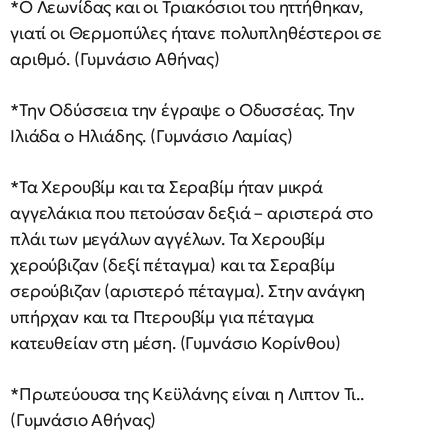
*Ο Λεωνίδας και οι Τριακόσιοι του ηττήθηκαν,
γιατί οι Θερμοπύλες ήτανε πολυπληθέστεροι σε
αριθμό. (Γυμνάσιο Αθήνας)
*Την Οδύσσεια την έγραψε ο Οδυσσέας. Την
Ιλιάδα ο Ηλιάδης. (Γυμνάσιο Λαμίας)
*Τα Χερουβίμ και τα Σεραβίμ ήταν μικρά
αγγελάκια που πετούσαν δεξιά – αριστερά στο
πλάι των μεγάλων αγγέλων. Τα Χερουβίμ
χερούβιζαν (δεξί πέταγμα) και τα Σεραβίμ
σερούβιζαν (αριστερό πέταγμα). Στην ανάγκη
υπήρχαν και τα Πτερουβίμ για πέταγμα
κατευθείαν στη μέση. (Γυμνάσιο Κορίνθου)
*Πρωτεύουσα της Κεϋλάνης είναι η Λιπτον Τι..
(Γυμνάσιο Αθήνας)