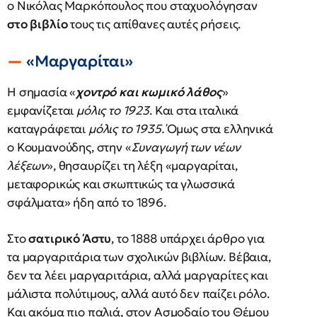
ο Νικόλας Μαρκόπουλος που σταχυολόγησαν
στο βιβλίο
τους τις απίθανες αυτές ρήσεις.
«Μαργαρίται»
Η σημασία «
χοντρό και κωμικό λάθος
»
εμφανίζεται
μόλις το 1923
. Και στα ιταλικά
καταγράφεται
μόλις το 1935.
Όμως στα ελληνικά
ο Κουμανούδης, στην «
Συναγωγή των νέων
λέξεων
», θησαυρίζει τη λέξη «μαργαρίται,
μεταφορικώς και σκωπτικώς τα γλωσσικά
σφάλματα» ήδη από το 1896.
Στο
σατιρικό Άστυ
, το 1888 υπάρχει άρθρο για
τα μαργαριτάρια των σχολικών βιβλίων. Βέβαια,
δεν τα λέει μαργαριτάρια, αλλά μαργαρίτες και
μάλιστα πολύτιμους, αλλά αυτό δεν παίζει ρόλο.
Και ακόμα πιο παλιά, στον Ασμοδαίο του Θέμου