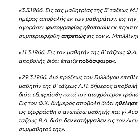
«3.3.1966. Εις τας μαθητρίας της Β΄ τάξεως Μ.
ημέρας αποβολής εκ των μαθημάτων, εις την 
αγοράσει
φωτογραφίας ηθοποιών
εκ περιπτέ
συμπεριεφέρθη
απρεπώς
εις τον κ. Μπιλλίν
«11.3.1966. Εις τον μαθητήν της Β΄ τάξεως Φ.
αποβολής διότι έπαιζε
ποδόσφαιρο
«.
«29.3.1966. Διά πράξεως του Συλλόγου επεβλή
μαθητήν της Β΄ τάξεως Λ.Π. 5ήμερος αποβολή 
διότι εξεφράσθη κατά τον
αισχρότερον τρόπ
Εις τον Φ.Χ. διήμερος αποβολή διότι
ηθέλησε
ως εξεφράσθη ο ανωτέρω μαθητής και γ) Αυστ
τάξεως Β.Α. διότι
δεν κατήγγειλεν
εις τον Διε
συμμαθητού της».