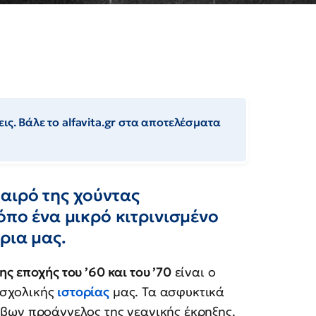
ις. Βάλε το alfavita.gr στα αποτελέσματα
αιρό της χούντας
όπο ένα μικρό κιτρινισμένο
ρια μας.
ς εποχής του ’60 και του ’70
είναι ο
 σχολικής
ιστορίας
μας. Τα ασφυκτικά
ήβων προάγγελος της νεανικής έκρηξης.