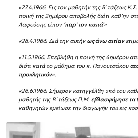
«27.4.1966. Εις τον μαθητήν της Β΄ τάξεως Κ.Σ
ποινή της 2ημέρου αποβολής διότι καθ’ην στ
Λαφούσης είπον
‘παρ’ τον παπά’
«
«28.4.1966. Διά την αυτήν
ως άνω αιτίαν
ετιμω
«11.5.1966. Επεβλήθη η ποινή της 4ημέρου απο
διότι κατά το μάθημα του κ. Πανουτσάκου
ατ
προκλητικόν
«.
«26.6.1966. Σήμερον κατηγγέλθη υπό του κα
μαθητής της Β΄ τάξεως Π.Μ.
εβλασφήμησε τα 
καθηγητών εμείωσε την διαγωγήν του εις κοσ