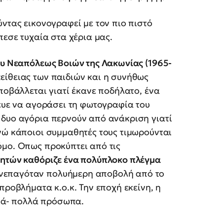
ύντας εικονογραφεί με τον πιο πιστό
πεσε τυχαία στα χέρια μας.
ου Νεαπόλεως Βοιών της Λακωνίας (1965-
είθειας των παιδιών και η συνήθως
ποβάλλεται γιατί έκανε ποδήλατο, ένα
πευε να αγοράσει τη φωτογραφία του
 δυο αγόρια περνούν από ανάκριση γιατί
νώ κάποιοι συμμαθητές τους τιμωρούνται
όμο. Οπως προκύπτει από τις
θητών καθόριζε ένα πολύπλοκο πλέγμα
υνεπαγόταν πολυήμερη αποβολή από το
προβλήματα κ.ο.κ. Την εποχή εκείνη, η
διά- πολλά πρόσωπα.