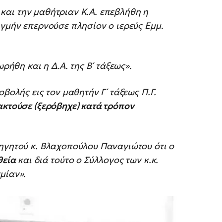
. και την μαθήτριαν Κ.Α. επεβλήθη η
ιγμήν επερνούσε πλησίον ο ιερεύς Εμμ.
ρήθη και η Δ.Α. της Β΄ τάξεως».
βολής εις τον μαθητήν Γ΄ τάξεως Π.Γ.
ακτούσε (ξερόβηχε) κατά τρόπον
θηγητού κ. Βλαχοπούλου Παναγιώτου ότι ο
θεία
και διά τούτο ο Σύλλογος των κ.κ.
μίαν».