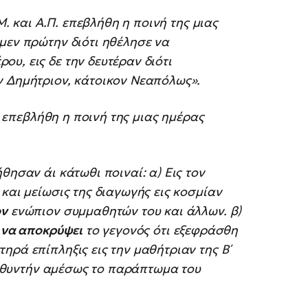
Μ. και Α.Π. επεβλήθη η ποινή της μιας
μεν πρώτην διότι ηθέλησε να
ρου, εις δε την δευτέραν διότι
ην Δημήτριον, κάτοικον Νεαπόλως».
Δ. επεβλήθη η ποινή της μιας ημέρας
θησαν άι κάτωθι ποιναί: α) Εις τον
και μείωσις της διαγωγής εις κοσμίαν
ον
ενώπιον συμμαθητών του και άλλων. β)
 να αποκρύψει
το γεγονός ότι εξεφράσθη
ηρά επίπληξις εις την μαθήτριαν της Β΄
υθυντήν αμέσως το παράπτωμα του