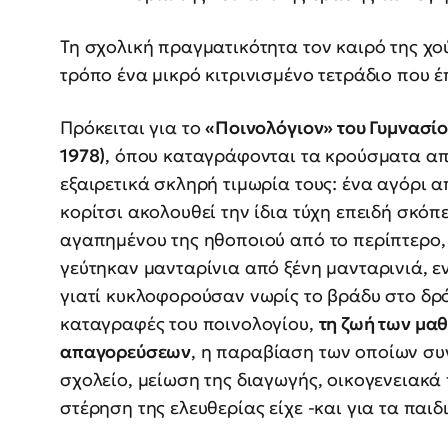
Τη σχολική πραγματικότητα τον καιρό της χο
τρόπο ένα μικρό κιτρινισμένο τετράδιο που έ
Πρόκειται για το
«Ποινολόγιον» του Γυμνασί
1978)
, όπου καταγράφονται τα κρούσματα απ
εξαιρετικά σκληρή τιμωρία τους: ένα αγόρι α
κορίτσι ακολουθεί την ίδια τύχη επειδή σκό
αγαπημένου της ηθοποιού από το περίπτερο,
γεύτηκαν μανταρίνια από ξένη μανταρινιά, ε
γιατί κυκλοφορούσαν νωρίς το βράδυ στο δρ
καταγραφές του ποινολογίου,
τη ζωή των μα
απαγορεύσεων
, η παραβίαση των οποίων σ
σχολείο, μείωση της διαγωγής, οικογενειακά 
στέρηση της ελευθερίας είχε -και για τα παι