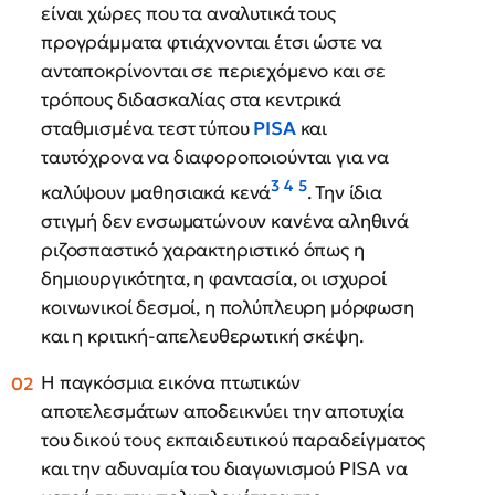
είναι χώρες που τα αναλυτικά τους
προγράμματα φτιάχνονται έτσι ώστε να
ανταποκρίνονται σε περιεχόμενο και σε
τρόπους διδασκαλίας στα κεντρικά
σταθμισμένα τεστ τύπου
PISA
και
ταυτόχρονα να διαφοροποιούνται για να
3
4
5
καλύψουν μαθησιακά κενά
. Την ίδια
στιγμή δεν ενσωματώνουν κανένα αληθινά
ριζοσπαστικό χαρακτηριστικό όπως η
δημιουργικότητα, η φαντασία, οι ισχυροί
κοινωνικοί δεσμοί, η πολύπλευρη μόρφωση
και η κριτική-απελευθερωτική σκέψη.
Η παγκόσμια εικόνα πτωτικών
αποτελεσμάτων αποδεικνύει την αποτυχία
του δικού τους εκπαιδευτικού παραδείγματος
και την αδυναμία του διαγωνισμού PISA να