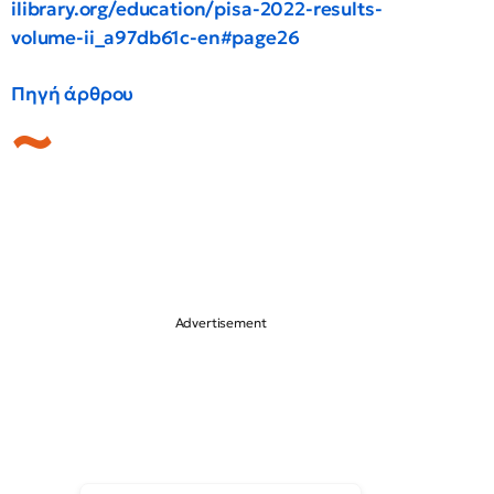
ilibrary.org/education/pisa-2022-results-
volume-ii_a97db61c-en#page26
Πηγή άρθρου