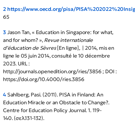
2
https://www.oecd.org/pisa/PISA%202022%20Insi
65
3
Jason Tan, « Education in Singapore: for what,
and for whom? »,
Revue internationale
d’éducation de Sèvres
[En ligne], | 2014, mis en
ligne le 05 juin 2014, consulté le 10 décembre
2023. URL :
http://journals.openedition.org/ries/3856 ; DOI :
https://doi.org/10.4000/ries.3856
4
Sahlberg, Pasi. (2011). PISA in Finland: An
Education Miracle or an Obstacle to Change?.
Centre for Education Policy Journal. 1. 119-
140. (σελ.131-132).