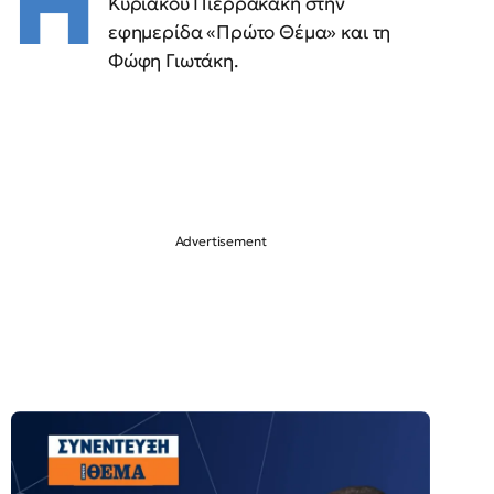
Η
Κυριάκου Πιερρακάκη στην
εφημερίδα «Πρώτο Θέμα» και τη
Φώφη Γιωτάκη.