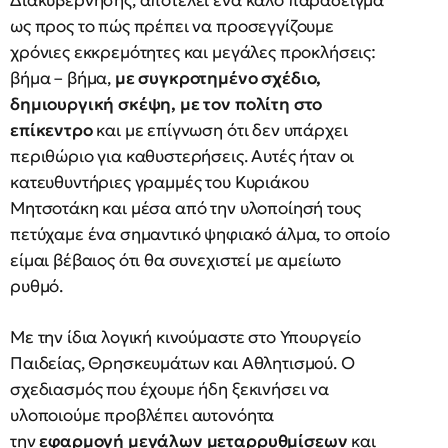
ως προς το πώς πρέπει να προσεγγίζουμε
χρόνιες εκκρεμότητες και μεγάλες προκλήσεις:
βήμα – βήμα,
με συγκροτημένο σχέδιο,
δημιουργική σκέψη, με τον πολίτη στο
επίκεντρο
και με επίγνωση ότι δεν υπάρχει
περιθώριο για καθυστερήσεις. Αυτές ήταν οι
κατευθυντήριες γραμμές του Κυριάκου
Μητσοτάκη και μέσα από την υλοποίησή τους
πετύχαμε ένα σημαντικό ψηφιακό άλμα, το οποίο
είμαι βέβαιος ότι θα συνεχιστεί με αμείωτο
ρυθμό.
Με την ίδια λογική κινούμαστε στο Υπουργείο
Παιδείας, Θρησκευμάτων και Αθλητισμού. Ο
σχεδιασμός που έχουμε ήδη ξεκινήσει να
υλοποιούμε προβλέπει αυτονόητα
την
εφαρμογή μεγάλων μεταρρυθμίσεων
και