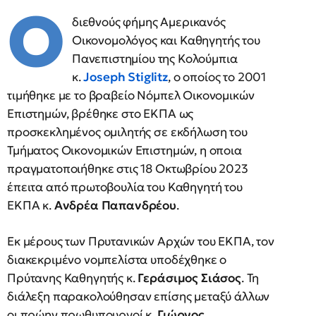
Ο
διεθνούς φήμης Αμερικανός
Οικονομολόγος και Καθηγητής του
Πανεπιστημίου της Κολούμπια
κ.
Joseph Stiglitz
, ο οποίος το 2001
τιμήθηκε με το βραβείο Νόμπελ Οικονομικών
Επιστημών, βρέθηκε στο ΕΚΠΑ ως
προσκεκλημένος ομιλητής σε εκδήλωση του
Τμήματος Οικονομικών Επιστημών, η οποια
πραγματοποιήθηκε στις 18 Οκτωβρίου 2023
έπειτα από πρωτοβουλία του Καθηγητή του
ΕΚΠΑ κ.
Ανδρέα Παπανδρέου
.
Εκ μέρους των Πρυτανικών Αρχών του ΕΚΠΑ, τον
διακεκριμένο νομπελίστα υποδέχθηκε ο
Πρύτανης Καθηγητής κ.
Γεράσιμος Σιάσος
. Τη
διάλεξη παρακολούθησαν επίσης μεταξύ άλλων
οι πρώην πρωθυπουργοί κ.
Γιώργος