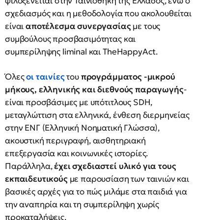
φιλοξενείται στην Ταινιοθήκη της Ελλάδος, ενώ ο
σχεδιασμός και η μεθοδολογία που ακολουθείται
είναι
αποτέλεσμα συνεργασίας
με τους
συμβούλους προσβασιμότητας και
συμπερίληψης liminal και TheHappyAct.
Όλες
οι ταινίες
του
προγράμματος -μικρού
μήκους, ελληνικής και διεθνούς παραγωγής
-
είναι προσβάσιμες με υπότιτλους SDH,
μεταγλώττιση στα ελληνικά, ένθεση διερμηνείας
στην ΕΝΓ (Ελληνική Νοηματική Γλώσσα),
ακουστική περιγραφή, αισθητηριακή
επεξεργασία και κοινωνικές ιστορίες.
Παράλληλα,
έχει σχεδιαστεί υλικό για τους
εκπαιδευτικούς
με παρουσίαση των ταινιών και
βασικές αρχές για το πώς μιλάμε στα παιδιά για
την αναπηρία και τη συμπερίληψη χωρίς
προκαταλήψεις.