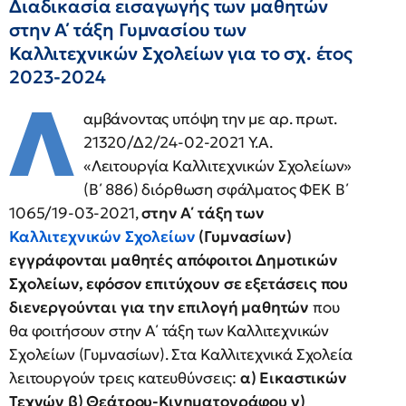
Διαδικασία εισαγωγής των μαθητών
στην Α΄ τάξη Γυμνασίου των
Καλλιτεχνικών Σχολείων για το σχ. έτος
2023-2024
Λ
αμβάνοντας υπόψη την με αρ. πρωτ.
21320/Δ2/24-02-2021 Υ.Α.
«Λειτουργία Καλλιτεχνικών Σχολείων»
(Β΄ 886) διόρθωση σφάλματος ΦΕΚ Β΄
1065/19-03-2021,
στην Α΄ τάξη των
Καλλιτεχνικών Σχολείων
(Γυμνασίων)
εγγράφονται μαθητές απόφοιτοι Δημοτικών
Σχολείων, εφόσον επιτύχουν σε εξετάσεις που
διενεργούνται για την επιλογή μαθητών
που
θα φοιτήσουν στην Α΄ τάξη των Καλλιτεχνικών
Σχολείων (Γυμνασίων). Στα Καλλιτεχνικά Σχολεία
λειτουργούν τρεις κατευθύνσεις:
α) Εικαστικών
Τεχνών β) Θεάτρου-Κινηματογράφου γ)