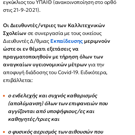
εγκύκλιος του ΥΠΑΙΘ (ανακοινοποίηση στο ορθό
στις 21-9-2021).
Οι Διευθυντές/ντριες των Καλλιτεχνικών
Σχολείων
σε συνεργασία με τους οικείους
Διευθυντές Δ/θμιας
Εκπαίδευσης
μεριμνούν
ώστε οι εν θέματι εξετάσεις να
πραγματοποιηθούν με τήρηση όλων των
αναγκαίων υγειονομικών μέτρων
για την
αποφυγή διάδοσης του Covid-19. Ειδικότερα,
επιβάλλεται:
ο ενδελεχής και συχνός καθαρισμός
(απολύμανση) όλων των επιφανειών που
αγγίζονται από υποψήφιους/ες και
καθηγητές/τριες και
ο φυσικός αερισμός των αιθουσών που