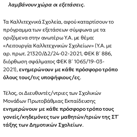
λαμβάνουν χώρα οι εξετάσεις.
Τα Καλλιτεχνικά Σχολεία, αφού καταρτίσουν το
πρόγραμμα των εξετάσεων σύμφωνα με τα
οριζόμενα στην ανωτέρω Υ.Α. με θέμα:
«Λειτουργία Καλλιτεχνικών Σχολείων» (Υ.Α. με
αρ. πρωτ. 21320/Δ2/24-02-2021, ΦΕΚ Β΄ 886,
διόρθωση σφάλματος ΦΕΚ Β΄ 1065/19-03-
2021),
ενημερώνουν με κάθε πρόσφορο τρόπο
όλους τους/τις υποψήφιους/ες
.
Τέλος, οι Διευθυντές/ντριες των Σχολικών
Μονάδων Πρωτοβάθμιας Εκπαίδευσης
ενημερώνουν με κάθε πρόσφορο τρόπο τους
γονείς/κηδεμόνες των μαθητών/τριών της ΣΤ΄
τάξης των Δημοτικών Σχολείων
.