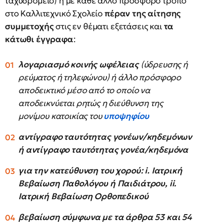
ταχυδρομείο) ή με κάθε άλλο πρόσφορο τρόπο
στο Καλλιτεχνικό Σχολείο
πέραν της αίτησης
συμμετοχής
στις εν θέματι εξετάσεις και
τα
κάτωθι έγγραφα
:
λογαριασμό κοινής ωφέλειας
(ύδρευσης ή
ρεύματος ή τηλεφώνου) ή άλλο πρόσφορο
αποδεικτικό μέσο από το οποίο να
αποδεικνύεται ρητώς η διεύθυνση της
μονίμου κατοικίας του
υποψηφίου
αντίγραφο ταυτότητας γονέων/κηδεμόνων
ή αντίγραφο ταυτότητας γονέα/κηδεμόνα
για την κατεύθυνση του χορού: i. Ιατρική
Βεβαίωση Παθολόγου ή Παιδιάτρου, ii.
Ιατρική Βεβαίωση Ορθοπεδικού
βεβαίωση σύμφωνα με τα άρθρα 53 και 54