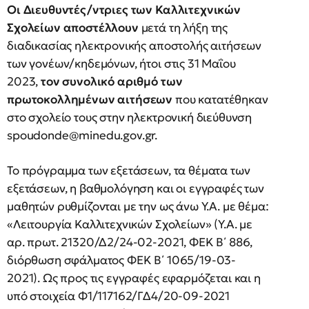
Οι Διευθυντές/ντριες των Καλλιτεχνικών
Σχολείων αποστέλλουν
μετά τη λήξη της
διαδικασίας ηλεκτρονικής αποστολής αιτήσεων
των γονέων/κηδεμόνων, ήτοι στις 31 Μαΐου
2023,
τον συνολικό αριθμό των
πρωτοκολλημένων αιτήσεων
που κατατέθηκαν
στο σχολείο τους στην ηλεκτρονική διεύθυνση
spoudonde@minedu.gov.gr
.
Το πρόγραμμα των εξετάσεων, τα θέματα των
εξετάσεων, η βαθμολόγηση και οι εγγραφές των
μαθητών ρυθμίζονται με την ως άνω Υ.Α. με θέμα:
«Λειτουργία Καλλιτεχνικών Σχολείων» (Υ.Α. με
αρ. πρωτ. 21320/Δ2/24-02-2021, ΦΕΚ Β΄ 886,
διόρθωση σφάλματος ΦΕΚ Β΄ 1065/19-03-
2021). Ως προς τις εγγραφές εφαρμόζεται και η
υπό στοιχεία Φ1/117162/ΓΔ4/20-09-2021