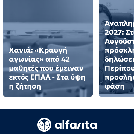
Αναπλη
2027: Στ
Αυγούστ
Χανιά: «Κραυγή
πρόσκλη
αγωνίας» από 42
δηλώσει
μαθητές που έμειναν
Περίπου
εκτός ΕΠΑΛ - Στα ύψη
προσλήψ
η ζήτηση
φάση