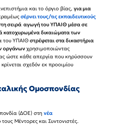
νεπιστήμια και το όργιο βίας,
για μια
Κεραμέως
σέρνει τους/τις εκπαιδευτικούς
 στη σειρά αγωγή του ΥΠΑΙΘ μέσα σε
κά κατοχυρωμένα δικαιώματα των
ία του ΥΠΑΙΘ
στρέφεται στα δικαστήρια
ών οργάνων
χρησιμοποιώντας
ίας ώστε κάθε απεργία που κηρύσσουν
κρίνεται σχεδόν εκ προοιμίου
καλικής Ομοσπονδίας
πονδία (ΔΟΕ) στη
νέα
τους Μέντορες και Συντονιστές.