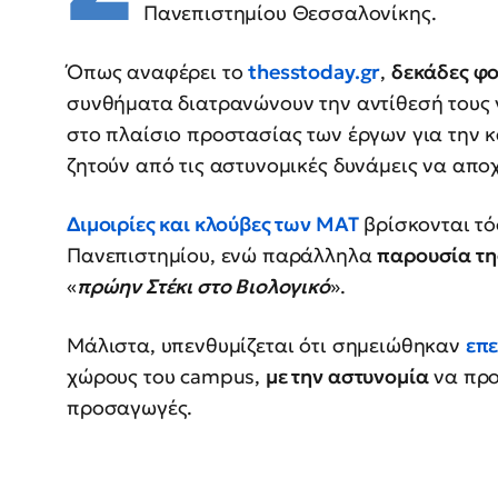
Πανεπιστημίου Θεσσαλονίκης.
Όπως αναφέρει το
thesstoday.gr
,
δεκάδες φο
συνθήματα διατρανώνουν την αντίθεσή τους γ
στο πλαίσιο προστασίας των έργων για την κ
ζητούν από τις αστυνομικές δυνάμεις να απ
Διμοιρίες και κλούβες των ΜΑΤ
βρίσκονται τό
Πανεπιστημίου, ενώ παράλληλα
παρουσία τη
«
πρώην Στέκι στο Βιολογικό
».
Μάλιστα, υπενθυμίζεται ότι σημειώθηκαν
επε
χώρους του campus,
με την αστυνομία
να προ
προσαγωγές.