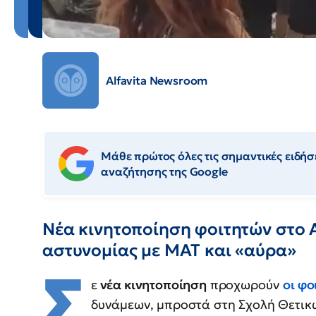
Alfavita Newsroom
Μάθε πρώτος όλες τις σημαντικές ειδήσε
αναζήτησης της Google
Νέα κινητοποίηση φοιτητών στο 
αστυνομίας με ΜΑΤ και «αύρα»
Σ
ε
νέα κινητοποίηση
προχωρούν
οι φο
δυνάμεων, μπροστά στη Σχολή Θετικ