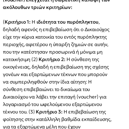
ακόλουθων τριών κριτηρίων:
(
Κριτήριο 1:
Η
ιδιότητα του πυρόπληκτου
,
δηλαδή αφενός η επιβεβαίωση ότι ο Δικαιούχος
είχε την κύρια κατοικία του εντός πυρόπληκτης
περιοχής, αφετέρου η ύπαρξη ζημιών σε αυτήν,
που την κατέστησαν προσωρινά ή μόνιμα μη
κατοικήσιμη (2)
Κριτήριο 2:
Η σύνθεση της
οικογένειας, δηλαδή η επιβεβαίωση της σχέσης
γονέων και εξαρτώμενων τέκνων που μπορούν
να συμπεριληφθούν στην ίδια αίτηση: Η
σύνθεση επιβεβαιώνει το δικαίωμα του
Δικαιούχου να λάβει την επιταγή (voucher) για
λογαριασμό του ωφελούμενου εξαρτώμενου
τέκνου του. (3)
Κριτήριο 3:
Η επιβεβαίωση της
φοίτησης στην κατάλληλη βαθμίδα εκπαίδευσης,
για τα εξαρτώμενα μέλη που έχουν