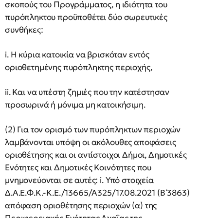
σκοπούς του Προγράμματος, η ιδιότητα του
πυρόπληκτου προϋποθέτει δύο σωρευτικές
συνθήκες:
i. Η κύρια κατοικία να βρισκόταν εντός
οριοθετημένης πυρόπληκτης περιοχής,
ii. Και να υπέστη ζημιές που την κατέστησαν
προσωρινά ή μόνιμα μη κατοικήσιμη.
(2) Για τον ορισμό των πυρόπληκτων περιοχών
λαμβάνονται υπόψη οι ακόλουθες αποφάσεις
οριοθέτησης και οι αντίστοιχοι Δήμοι, Δημοτικές
Ενότητες και Δημοτικές Κοινότητες που
μνημονεύονται σε αυτές: i. Υπό στοιχεία
Δ.Α.Ε.Φ.Κ.-Κ.Ε./13665/Α325/17.08.2021 (Β΄3863)
απόφαση οριοθέτησης περιοχών (α) της