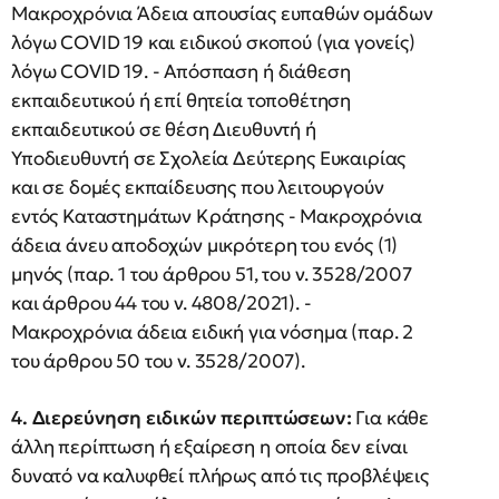
Μακροχρόνια Άδεια απουσίας ευπαθών ομάδων
λόγω COVID 19 και ειδικού σκοπού (για γονείς)
λόγω COVID 19. - Απόσπαση ή διάθεση
εκπαιδευτικού ή επί θητεία τοποθέτηση
εκπαιδευτικού σε θέση Διευθυντή ή
Υποδιευθυντή σε Σχολεία Δεύτερης Ευκαιρίας
και σε δομές εκπαίδευσης που λειτουργούν
εντός Καταστημάτων Κράτησης - Μακροχρόνια
άδεια άνευ αποδοχών μικρότερη του ενός (1)
μηνός (παρ. 1 του άρθρου 51, του ν. 3528/2007
και άρθρου 44 του ν. 4808/2021). -
Μακροχρόνια άδεια ειδική για νόσημα (παρ. 2
του άρθρου 50 του ν. 3528/2007).
4. Διερεύνηση ειδικών περιπτώσεων:
Για κάθε
άλλη περίπτωση ή εξαίρεση η οποία δεν είναι
δυνατό να καλυφθεί πλήρως από τις προβλέψεις