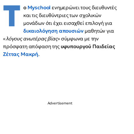
Τ
ο
Myschool
ενημερώνει τους διευθυντές
και τις διευθύντριες των σχολικών
μονάδων ότι έχει εισαχθεί επιλογή για
δικαιολόγηση απουσιών
μαθητών για
«
λόγους ανωτέρας βίας
» σύμφωνα με την
πρόσφατη απόφαση της
υφυπουργού Παιδείας
Ζέττας Μακρή
.