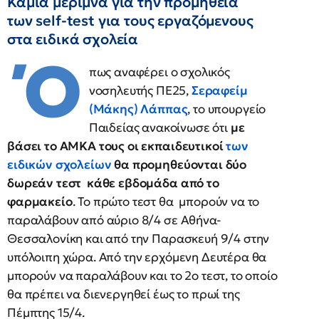
Καμία μέριμνα για την προμήθεια
των self-test για τους εργαζόμενους
στα ειδικά σχολεία
Ό
πως αναφέρει ο σχολικός
νοσηλευτής ΠΕ25,
Σεραφείμ
(Μάκης) Λάππας
, το υπουργείο
Παιδείας ανακοίνωσε ότι
με
βάσει το ΑΜΚΑ τους οι εκπαιδευτικοί
των
ειδικών σχολείων
θα προμηθεύονται δύο
δωρεάν τεστ κάθε εβδομάδα από το
φαρμακείο
. Το πρώτο τεστ θα μπορούν να το
παραλάβουν από αύριο 8/4 σε Αθήνα-
Θεσσαλονίκη και από την Παρασκευή 9/4 στην
υπόλοιπη χώρα. Από την ερχόμενη Δευτέρα θα
μπορούν να παραλάβουν και το 2ο τεστ, το οποίο
θα πρέπει να διενεργηθεί έως το πρωί της
Πέμπτης 15/4.