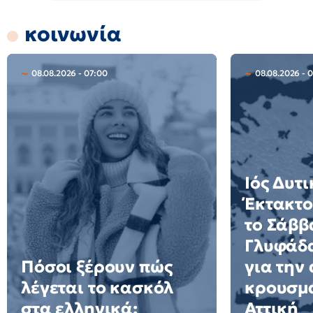
κοινωνία
08.08.2026 - 07:00
08.08.2026 - 
Ιός Δυτ
Έκτακτο
το Σάββ
Γλυφάδα
Πόσοι ξέρουν πώς
για την
λέγεται το κασκόλ
κρουσμ
στα ελληνικά;
Αττική