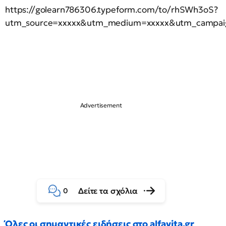
https://golearn786306.typeform.com/to/rhSWh3oS?
utm_source=xxxxx&utm_medium=xxxxx&utm_campai
Δείτε τα σχόλια
0
Όλες οι σημαντικές ειδήσεις στο alfavita.gr