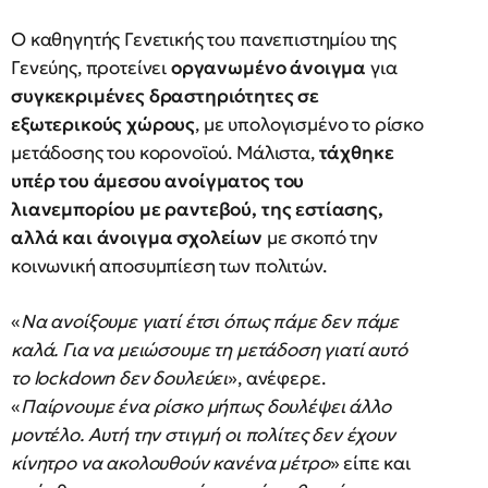
Ο καθηγητής Γενετικής του πανεπιστημίου της
Γενεύης, προτείνει
οργανωμένο άνοιγμα
για
συγκεκριμένες δραστηριότητες σε
εξωτερικούς χώρους
, με υπολογισμένο το ρίσκο
μετάδοσης του κορονοϊού. Μάλιστα,
τάχθηκε
υπέρ του άμεσου ανοίγματος του
λιανεμπορίου με ραντεβού, της εστίασης,
αλλά και άνοιγμα σχολείων
με σκοπό την
κοινωνική αποσυμπίεση των πολιτών.
«
Να ανοίξουμε γιατί έτσι όπως πάμε δεν πάμε
καλά. Για να μειώσουμε τη μετάδοση γιατί αυτό
το lockdown δεν δουλεύει
», ανέφερε.
«
Παίρνουμε ένα ρίσκο μήπως δουλέψει άλλο
μοντέλο. Αυτή την στιγμή οι πολίτες δεν έχουν
κίνητρο να ακολουθούν κανένα μέτρο
» είπε και