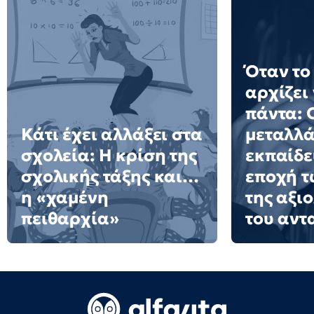
Όταν το
αρχίζει
πάντα: 
Κάτι έχει αλλάξει στα
μεταλλά
σχολεία: H κρίση της
εκπαίδε
σχολικής τάξης και…
εποχή τ
η «χαμένη
της αξι
πειθαρχία»
του αντ