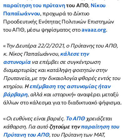
παραίτηση του πρύτανη
του ΑΠΘ
,
Νίκου
Παπαϊωάννου
, προχωρά το Δίκτυο
Προοδευτικής Ενότητας Πολιτικών Επιστημών
του ΑΠΘ, μέσω ψηφίσματος στο
avaaz.org
.
«
Την Δευτέρα 22/2/2021, ο Πρύτανης του ΑΠΘ,
κ. Νίκος Παπαϊωάννου,
κάλεσε την
αστυνομία
να επέμβει σε συγκέντρωση
διαμαρτυρίας και κατάληψη φοιτητών στην
Πρυτανεία, με την δικαιολογία φθορές εντός του
κτηρίου.
Η
επέμβαση της αστυνομίας ήταν
βάρβαρη
, αλλά και ιστορική
» αναφέρει μεταξύ
άλλων στο κάλεσμα για το διαδικτυακό ψήφισμα.
«
Οι ευθύνες είναι βαριές.
Το ΑΠΘ
χρειάζεται
κάθαρση. Για αυτό
ζητούμε την
παραίτηση του
Πρύτανη του ΑΠΘ
, του Πρύτανη των ΜΑΤ,