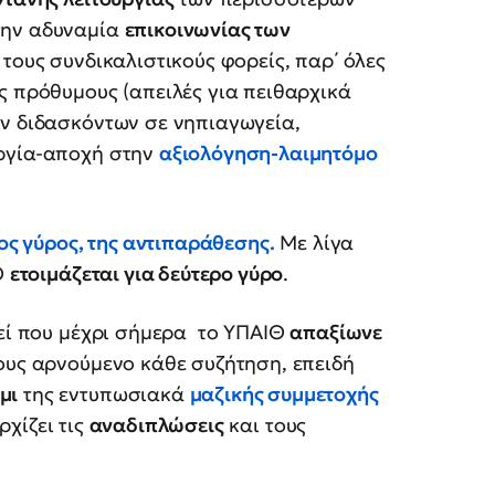
 την αδυναμία
επικοινωνίας των
τους συνδικαλιστικούς φορείς, παρ΄ όλες
ς πρόθυμους (απειλές για πειθαρχικά
ων διδασκόντων σε νηπιαγωγεία,
εργία-αποχή στην
αξιολόγηση-λαιμητόμο
ς γύρος, της αντιπαράθεσης.
Με λίγα
Θ
ετοιμάζεται για δεύτερο γύρο
.
κεί που μέχρι σήμερα το ΥΠΑΙΘ
απαξίωνε
ους αρνούμενο κάθε συζήτηση, επειδή
μι
της εντυπωσιακά
μαζικής συμμετοχής
αρχίζει τις
αναδιπλώσεις
και τους