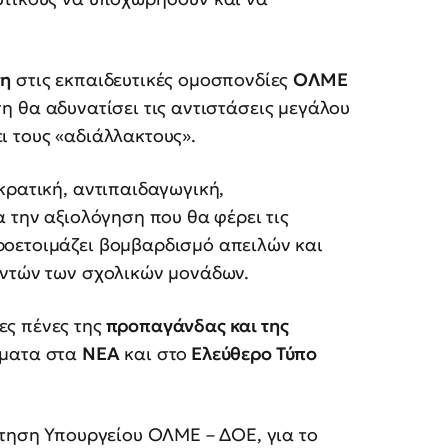
ση
στις εκπαιδευτικές ομοσπονδίες
ΟΛΜΕ
η θα αδυνατίσει τις αντιστάσεις μεγάλου
ι τους «αδιάλλακτους».
κρατική, αντιπαιδαγωγική,
α την αξιολόγηση που θα φέρει τις
ροετοιμάζει βομβαρδισμό απειλών και
υντών των σχολικών μονάδων.
ς πένες της
προπαγάνδας και της
γματα στα
ΝΕΑ
και στο
Ελεύθερο Τύπο
ντηση Υπουργείου ΟΛΜΕ – ΔΟΕ, για το