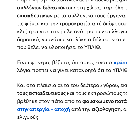
συλλόγων διδασκόντω
ν στη χώρα, παρ΄ όλη
εκπαιδευτικών
με τα συλλογικά τους όργανα, 
τις φήμες και την τρομοκρατία από διάφορου
κλπ) η συντριπτική πλειονότητα των συλλόγ
δημοτικά, γυμνάσια και λύκεια δήλωσαν απ
που θέλει να υλοποιήσει το ΥΠΑΙΘ.
Είναι φανερό, βέβαια, ότι αυτός είναι ο
πρώτο
λόγια πρέπει να γίνει κατανοητό ότι το ΥΠΑΙ
Και στα πλαίσια αυτά του δεύτερου γύρου, ε
τους εκπαιδευτικούς
και τους εκπροσώπους τ
βρέθηκε στον πάτο από το
φουσκωμένο ποτά
στην απεργία
–
αποχή
από την
αξιολόγηση
, 
ελιγμούς.