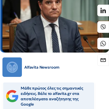
Alfavita Newsroom
Μάθε πρώτος όλες τις σημαντικές
ειδήσεις. Βάλε το alfavita.gr στα
αποτελέσματα αναζήτησης της
Google