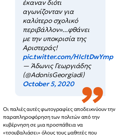
έκαναν διότι
αγωνίζονταν για
καλύτερο σχολικό
περιβάλλον»...φθάνει
με την υποκρισία της
Αριστεράς!
pic.twitter.com/HIcItDwYmp
— Άδωνις Γεωργιάδης
(@AdonisGeorgiadi)
October 5, 2020
Οι παλιές αυτές φωτογραφίες αποδεικνύουν την
παραπληροφόρηση των πολιτών από την
κυβέρνηση σε μια προσπάθεια να
«τσουβαλιάσει» όλους τους μαθητές που