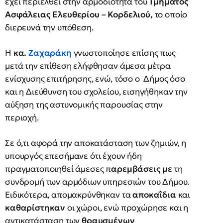
έχει περιέλθει στην αρμοδιότητα του
Τμήματος
Ασφάλειας Ελευθερίου – Κορδελιού,
το οποίο
διερευνά την υπόθεση.
Η
κα.
Ζαχαράκη
γνωστοποίησε επίσης πως
μετά την επίθεση ελήφθησαν άμεσα μέτρα
ενίσχυσης επιτήρησης, ενώ, τόσο ο Δήμος όσο
και η Διεύθυνση του σχολείου, εισηγήθηκαν την
αύξηση της αστυνομικής παρουσίας στην
περιοχή.
Σε ό,τι αφορά την αποκατάσταση των ζημιών, η
υπουργός επεσήμανε ότι έχουν ήδη
πραγματοποιηθεί άμεσες π
αρεμβάσεις με
τη
συνδρομή των αρμόδιων υπηρεσιών του Δήμου.
Ειδικότερα, απομακρύνθηκαν τα
αποκαΐδια
και
καθαρίστηκαν
οι χώροι, ενώ προχώρησε και η
αντικατάσταση των
θραυσμένων