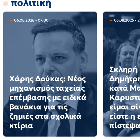
πολιτική
06.08.2026 - 07:00
05.08.2026 - 
Σκληρή
Χάρης Δούκας: Νέος
Δημήτρ
μηχανισμός ταχείας
κατά Μ
επέμβασης με ειδικά
Καρυστι
βανάκια για τις
είμαι σ
ζημιές στα σχολικά
είστε η
κτίρια
πίστεψ