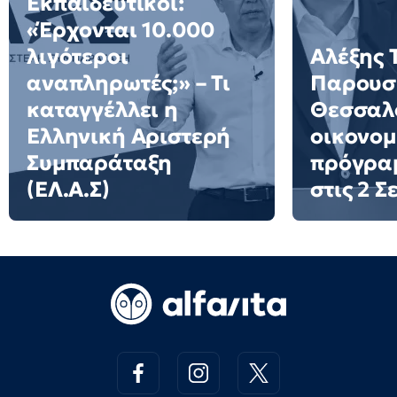
Εκπαιδευτικοί:
«Έρχονται 10.000
λιγότεροι
Αλέξης 
αναπληρωτές;» – Τι
Παρουσι
καταγγέλλει η
Θεσσαλο
Ελληνική Αριστερή
οικονομ
Συμπαράταξη
πρόγρα
(ΕΛ.Α.Σ)
στις 2 