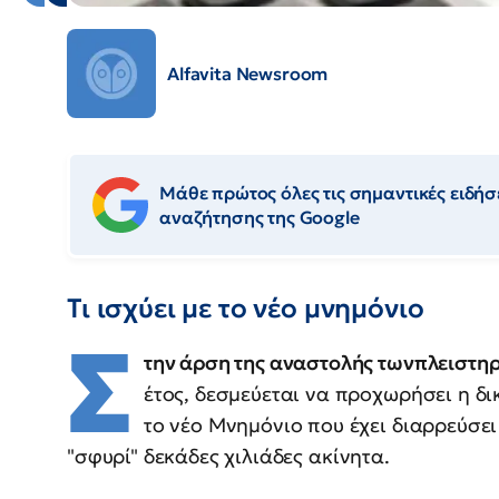
Alfavita Newsroom
Μάθε πρώτος όλες τις σημαντικές ειδήσε
αναζήτησης της Google
Τι ισχύει με το νέο μνημόνιο
Σ
την άρση της αναστολής τωνπλειστη
έτος, δεσμεύεται να προχωρήσει η δ
το νέο Μνημόνιο που έχει διαρρεύσει
"σφυρί" δεκάδες χιλιάδες ακίνητα.