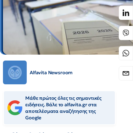
Alfavita Newsroom
Μάθε πρώτος όλες τις σημαντικές
ειδήσεις. Βάλε το alfavita.gr στα
αποτελέσματα αναζήτησης της
Google