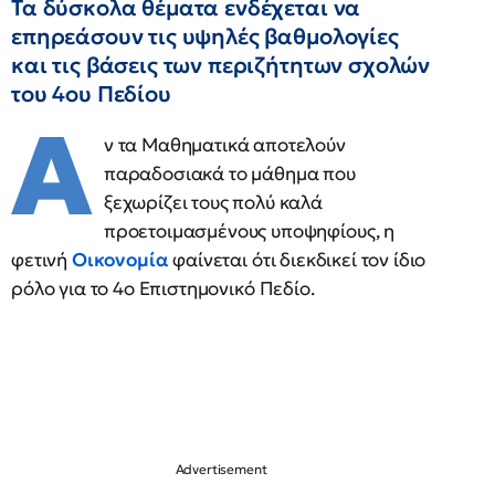
Τα δύσκολα θέματα ενδέχεται να
επηρεάσουν τις υψηλές βαθμολογίες
και τις βάσεις των περιζήτητων σχολών
του 4ου Πεδίου
Α
ν τα Μαθηματικά αποτελούν
παραδοσιακά το μάθημα που
ξεχωρίζει τους πολύ καλά
προετοιμασμένους υποψηφίους, η
φετινή
Οικονομία
φαίνεται ότι διεκδικεί τον ίδιο
ρόλο για το 4ο Επιστημονικό Πεδίο.