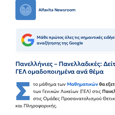
Alfavita Newsroom
Μάθε πρώτος όλες τις σημαντικές ειδήσε
αναζήτησης της Google
Πανελλήνιες – Πανελλαδικές: Δεί
ΓΕΛ ομαδοποιημένα ανά θέμα
Σ
το μάθημα των
Μαθηματικών
θα εξε
των Γενικών Λυκείων (ΓΕΛ) στις
Πανελ
στις Ομάδες Προσανατολισμού Θετι
και Πληροφορικής.