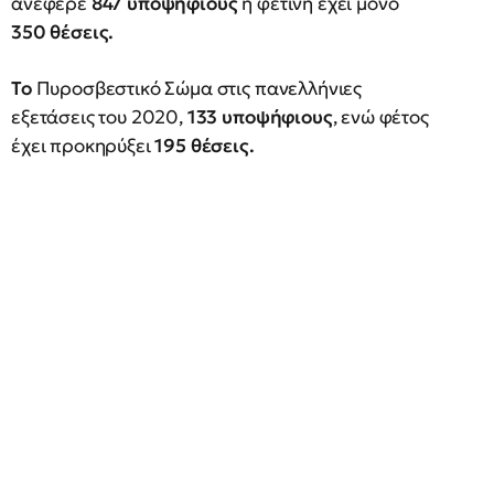
ανέφερε
847 υποψηφίους
η φετινή έχει μόνο
350 θέσεις.
Το
Πυροσβεστικό Σώμα στις πανελλήνιες
εξετάσεις του 2020,
133 υποψήφιους
, ενώ φέτος
έχει προκηρύξει
195 θέσεις.