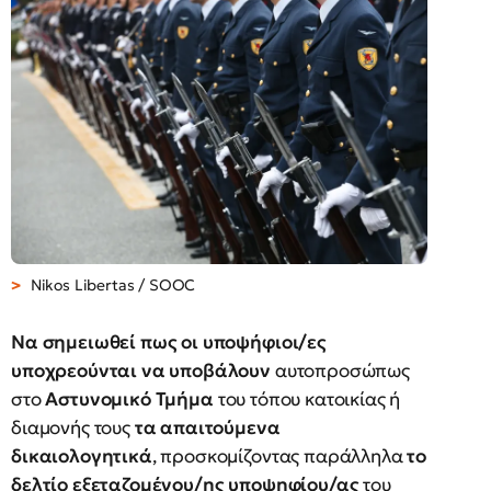
Nikos Libertas / SOOC
Να σημειωθεί πως οι υποψήφιοι/ες
υποχρεούνται να υποβάλουν
αυτοπροσώπως
στο
Αστυνομικό Τμήμα
του τόπου κατοικίας ή
διαμονής τους
τα απαιτούμενα
δικαιολογητικά
, προσκομίζοντας παράλληλα
το
δελτίο εξεταζομένου/ης υποψηφίου/ας
του